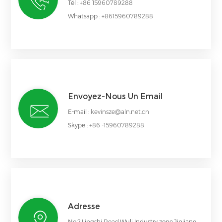
Tél :
+86 15960789288
Whatsapp :
+8615960789288
Envoyez-Nous Un Email
E-mail :
kevinsze@aln.net.cn
Skype :
+86 -15960789288
Adresse
No.2,Lingshi Road,Wuli Industry zone,Jinjiang