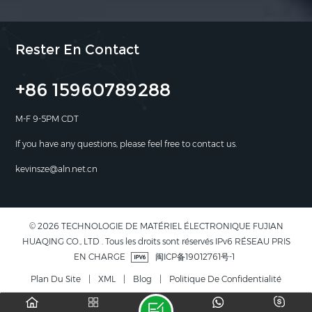
Rester En Contact
+86 15960789288
M-F 9-5PM CDT
If you have any questions, please feel free to contact us.
kevinsze@aln.net.cn
© 2026 TECHNOLOGIE DE MATÉRIEL ÉLECTRONIQUE FUJIAN
HUAQING CO., LTD . Tous les droits sont réservés IPv6 RÉSEAU PRIS
EN CHARGE
闽ICP备19012761号-1
Plan Du Site
|
XML
|
Blog
|
Politique De Confidentialité