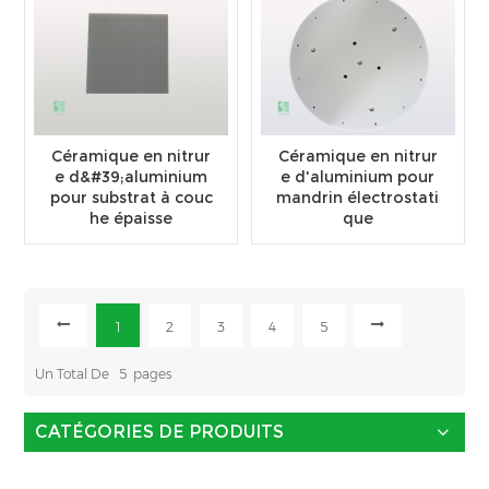
Céramique en nitrur
Céramique en nitrur
e d&#39;aluminium
e d'aluminium pour
pour substrat à couc
mandrin électrostati
he épaisse
que
1
2
3
4
5
Un Total De
5
Pages
CATÉGORIES DE PRODUITS