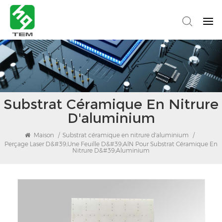
Substrat Céramique En Nitrure
D'aluminium
Maison
/
Substrat céramique en nitrure d'aluminium
/
Perçage Laser D&#39;une Feuille D&#39;AlN Pour Substrat Céramique En
Nitrure D&#39;aluminium