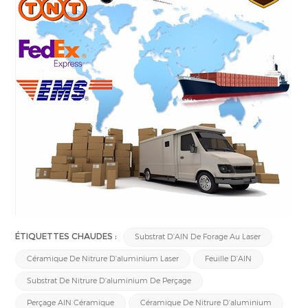
ÉTIQUETTES CHAUDES :
Substrat D'AlN De Forage Au Laser
Céramique De Nitrure D'aluminium Laser
Feuille D'AlN
Substrat De Nitrure D'aluminium De Perçage
Perçage AlN Céramique
Céramique De Nitrure D'aluminium