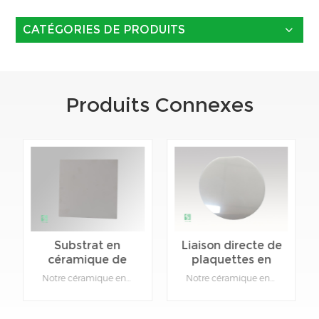
CATÉGORIES DE PRODUITS
Produits Connexes
Substrat en
Liaison directe de
céramique de
plaquettes en
nitrure
nitrure
Notre céramique en nitrure d'aluminium présente un coefficient de conductivité thermique élevé et une excellente résistance électrique. Elle présente également un faible coefficient de dilatation et une bonne conductivité thermique.Détails du produit :Matériau : nitrure d'aluminium.Couleur : Gris.Type : Céramique.Fonction : Isolation.Peut être personnalisé : Oui, veuillez fournir des dessins de produits spécifiques.
Notre céramique en nitrure d'aluminium présente un coefficient de conductivité thermique élevé et une excellente résistance électrique. Elle présente également un faible coefficient de dilatation et une bonne conductivité thermique.Détails du produit :Matériau : nitrure d'aluminium.Couleur : Gris.Type : Céramique.Fonction : Isolation.Peut être personnalisé : Oui, veuillez fournir des dessins de produits spécifiques.
d&#39;aluminium
d&#39;aluminium
à haute
céramique
conductivité