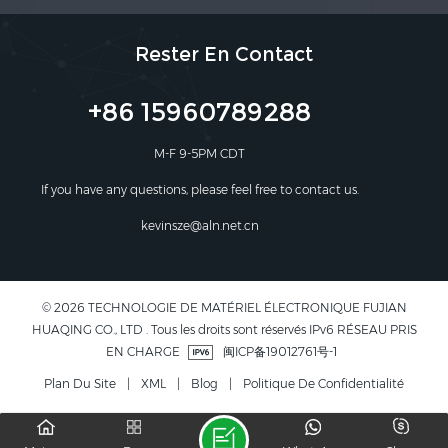
Rester En Contact
+86 15960789288
M-F 9-5PM CDT
If you have any questions, please feel free to contact us.
kevinsze@aln.net.cn
© 2026 TECHNOLOGIE DE MATÉRIEL ÉLECTRONIQUE FUJIAN
HUAQING CO., LTD . Tous les droits sont réservés IPv6 RÉSEAU PRIS
EN CHARGE
闽ICP备19012761号-1
Plan Du Site
|
XML
|
Blog
|
Politique De Confidentialité