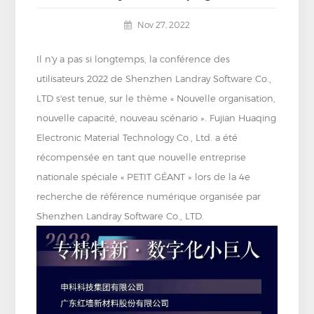
Nov 27, 2022
Il n'y a pas si longtemps, la conférence des
utilisateurs 2022 de Shenzhen Landray Software Co.,
LTD s'est tenue, sur le thème « Nouvelle organisation,
nouvelle capacité, nouveau scénario ». Fujian Huaqing
Electronic Material Technology Co., Ltd. a été
récompensée en tant que nouvelle entreprise
nationale spéciale « PETIT GÉANT » lors de la 4e
recherche de référence numérique organisée par
Shenzhen Landray Software Co., LTD.