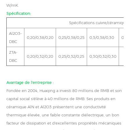
W/mK.
Spécification:
Spécifications cuivre/céramique
Al2O3-
0,20/0,38/0,20
0,25/0,38/0,25
0,3/0,38/0,30
0,20
DBC
ZTA-
0,20/0,32/0,20
0,25/0,32/0,25
0,30/0,32/0,30
DBC
Avantage de l'entreprise :
Fondée en 2004, Huaqing a investi 80 millions de RMB et son
capital social s'élève à 40 millions de RMB. Ses produits en
céramique AlN et Al2O3 présentent une conductivité
thermique élevée, une faible constante diélectrique, un bon
facteur de dissipation et d'excellentes propriétés mécaniques